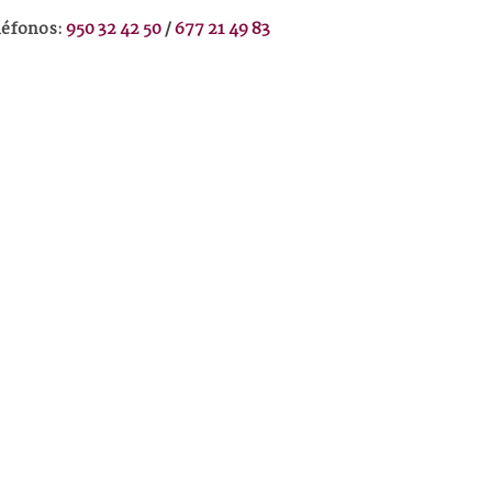
léfonos:
950 32 42 50
/
677 21 49 83