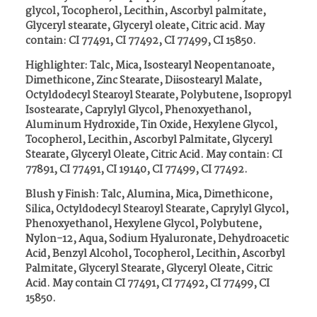
glycol, Tocopherol, Lecithin, Ascorbyl palmitate,
Glyceryl stearate, Glyceryl oleate, Citric acid. May
contain: CI 77491, CI 77492, CI 77499, CI 15850.
Highlighter: Talc, Mica, Isostearyl Neopentanoate,
Dimethicone, Zinc Stearate, Diisostearyl Malate,
Octyldodecyl Stearoyl Stearate, Polybutene, Isopropyl
Isostearate, Caprylyl Glycol, Phenoxyethanol,
Aluminum Hydroxide, Tin Oxide, Hexylene Glycol,
Tocopherol, Lecithin, Ascorbyl Palmitate, Glyceryl
Stearate, Glyceryl Oleate, Citric Acid. May contain: CI
77891, CI 77491, CI 19140, CI 77499, CI 77492.
Blush y Finish: Talc, Alumina, Mica, Dimethicone,
Silica, Octyldodecyl Stearoyl Stearate, Caprylyl Glycol,
Phenoxyethanol, Hexylene Glycol, Polybutene,
Nylon-12, Aqua, Sodium Hyaluronate, Dehydroacetic
Acid, Benzyl Alcohol, Tocopherol, Lecithin, Ascorbyl
Palmitate, Glyceryl Stearate, Glyceryl Oleate, Citric
Acid. May contain CI 77491, CI 77492, CI 77499, CI
15850.