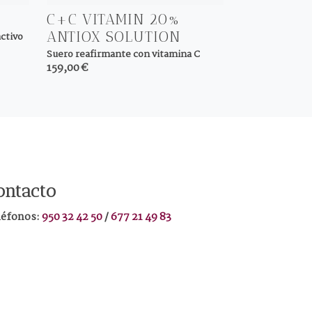
C+C VITAMIN 20%
ANTIOX SOLUTION
ctivo
Suero reafirmante con vitamina C
159,00 €
ontacto
léfonos:
950 32 42 50
/
677 21 49 83