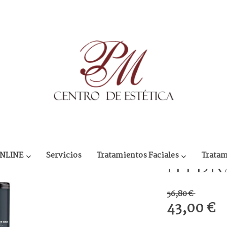
RATION SERUM
NICEL
ONLINE
Servicios
Tratamientos Faciales
Tratam
HYDR
56,80 €
43,00 €