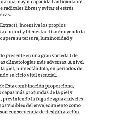
enta una mayor capacidad antioxidante.
 radicales libres y evitar el estrés
micas.
ract): Incentiva los propios
ta confort y bienestar disminuyendo la
ecupera su tersura, luminosidad y
do presente en una gran variedad de
las climatologías más adversas. A nivel
 la piel, humectándola, en periodos de
do su ciclo vital esencial.
: Esta combinación proporciona,
 capas más profundas de la piel y
, previniendo la fuga de agua a niveles
gnos visibles del envejecimiento como
i son consecuencia de deshidratación.