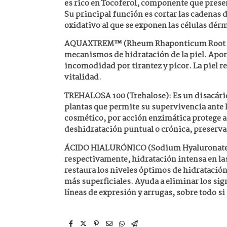
es rico en Tocoferol, componente que pres
Su principal función es cortar las cadenas de
oxidativo al que se exponen las células dér
AQUAXTREM™ (Rheum Rhaponticum Root Ext
mecanismos de hidratación de la piel. Apor
incomodidad por tirantez y picor. La piel r
vitalidad.
TREHALOSA 100 (Trehalose): Es un disacári
plantas que permite su supervivencia ante 
cosmético, por acción enzimática protege a
deshidratación puntual o crónica, preservan
ÁCIDO HIALURÓNICO (Sodium Hyaluronate)
respectivamente, hidratación intensa en las
restaura los niveles óptimos de hidratación
más superficiales. Ayuda a eliminar los si
líneas de expresión y arrugas, sobre todo s