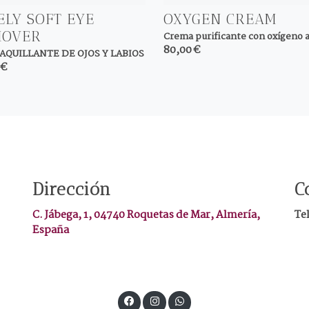
ELY SOFT EYE
OXYGEN CREAM
MOVER
Crema purificante con oxígeno a
80,00 €
QUILLANTE DE OJOS Y LABIOS
 €
Dirección
C
C. Jábega, 1, 04740 Roquetas de Mar, Almería,
Te
España