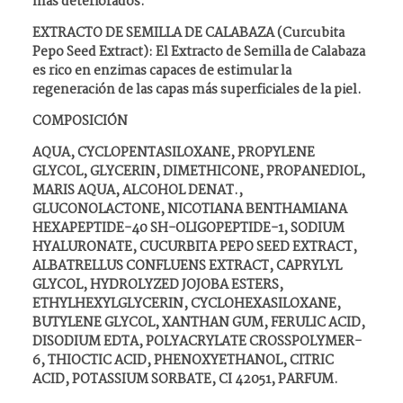
más deteriorados.
EXTRACTO DE SEMILLA DE CALABAZA (Curcubita
Pepo Seed Extract): El Extracto de Semilla de Calabaza
es rico en enzimas capaces de estimular la
regeneración de las capas más superficiales de la piel.
COMPOSICIÓN
AQUA, CYCLOPENTASILOXANE, PROPYLENE
GLYCOL, GLYCERIN, DIMETHICONE, PROPANEDIOL,
MARIS AQUA, ALCOHOL DENAT.,
GLUCONOLACTONE, NICOTIANA BENTHAMIANA
HEXAPEPTIDE-40 SH-OLIGOPEPTIDE-1, SODIUM
HYALURONATE, CUCURBITA PEPO SEED EXTRACT,
ALBATRELLUS CONFLUENS EXTRACT, CAPRYLYL
GLYCOL, HYDROLYZED JOJOBA ESTERS,
ETHYLHEXYLGLYCERIN, CYCLOHEXASILOXANE,
BUTYLENE GLYCOL, XANTHAN GUM, FERULIC ACID,
DISODIUM EDTA, POLYACRYLATE CROSSPOLYMER-
6, THIOCTIC ACID, PHENOXYETHANOL, CITRIC
ACID, POTASSIUM SORBATE, CI 42051, PARFUM.